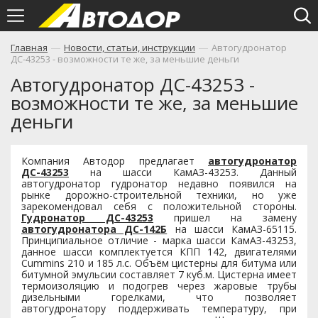
—
—
Главная
Новости, статьи, инструкции
Автогудронатор
ДС-43253 - возможности те же, за меньшие деньги
Автогудронатор ДС-43253 -
возможности те же, за меньшие
деньги
Компания Автодор предлагает
автогудронатор
ДС-43253
на шасси КамАЗ-43253. Данный
автогудронатор гудронатор недавно появился на
рынке дорожно-строительной техники, но уже
зарекомендовал себя с положительной стороны.
Гудронатор ДС-43253
пришел на замену
автогудронатора ДС-142Б
на шасси КамАЗ-65115.
Принципиальное отличие - марка шасси КамАЗ-43253,
данное шасси комплектуется КПП 142, двигателями
Сummins 210 и 185 л.с. Объём цистерны для битума или
битумной эмульсии составляет 7 куб.м. Цистерна имеет
термоизоляцию и подогрев через жаровые трубы
дизельными горелками, что позволяет
автогудронатору поддерживать температуру, при