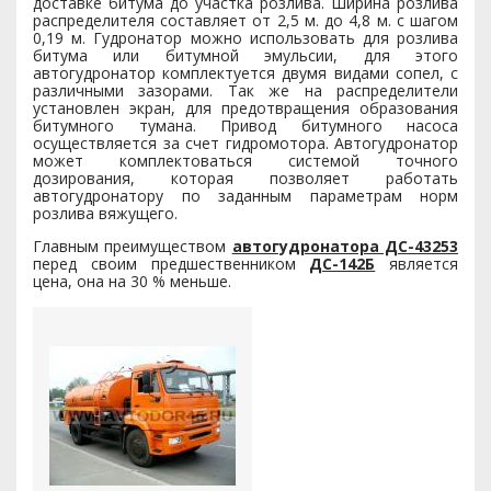
доставке битума до участка розлива. Ширина розлива
распределителя составляет от 2,5 м. до 4,8 м. с шагом
0,19 м. Гудронатор можно использовать для розлива
битума или битумной эмульсии, для этого
автогудронатор комплектуется двумя видами сопел, с
различными зазорами. Так же на распределители
установлен экран, для предотвращения образования
битумного тумана. Привод битумного насоса
осуществляется за счет гидромотора. Автогудронатор
может комплектоваться системой точного
дозирования, которая позволяет работать
автогудронатору по заданным параметрам норм
розлива вяжущего.
Главным преимуществом
автогудронатора ДС-43253
перед своим предшественником
ДС-142Б
является
цена, она на 30 % меньше.