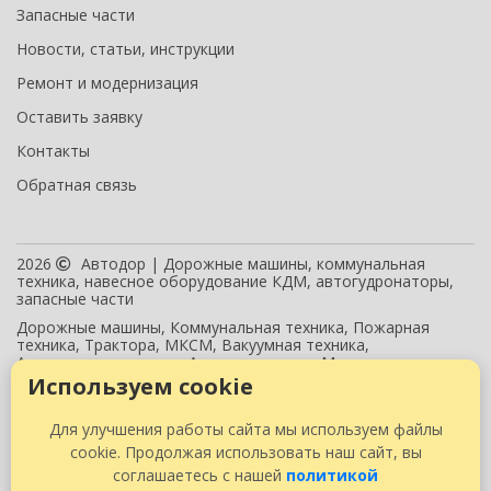
Запасные части
Новости, статьи, инструкции
Ремонт и модернизация
Оставить заявку
Контакты
Обратная связь
2026
Автодор | Дорожные машины, коммунальная
техника, навесное оборудование КДМ, автогудронаторы,
запасные части
Дорожные машины, Коммунальная техника, Пожарная
техника, Трактора, МКСМ, Вакуумная техника,
Автогидроподъемник, Автогудронатор, Минипогрузчик,
Пескоразбрасывающее, Отвал, Поливомоечное, Автодор
Используем cookie
Данный интернет-сайт носит исключительно информационный характер
Для улучшения работы сайта мы используем файлы
и ни при каких условиях не является публичной офертой, определяемой
cookie. Продолжая использовать наш сайт, вы
положениями Статьи 437 (2) Гражданского кодекса РФ.
соглашаетесь с нашей
политикой