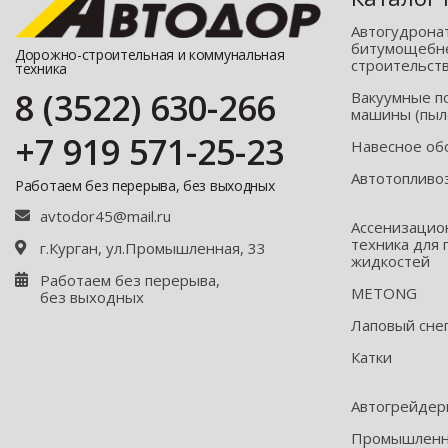
Автогудрона
битумощебне
Дорожно-строительная и коммунальная
строительст
техника
8 (3522) 630-266
Вакуумные п
машины (пыл
+7 919 571-25-23
Навесное об
Автотопливо
Работаем без перерыва, без выходных
avtodor45@mail.ru
Ассенизацио
техника для 
г.Курган, ул.Промышленная, 33
жидкостей
Работаем без перерыва,
METONG
без выходных
Лаповый сне
Катки
Автогрейде
Промышленна