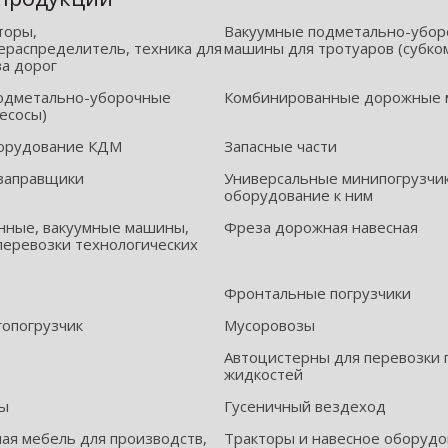
торы,
Вакуумные подметально-убо
распределитель, техника для
машины для тротуаров (субко
ва дорог
одметально-уборочные
Комбинированные дорожные
есосы)
орудование КДМ
Запасные части
заправщики
Универсальные минипогрузчик
оборудование к ним
нные, вакуумные машины,
Фреза дорожная навесная
перевозки технологических
Фронтальные погрузчики
гопогрузчик
Мусоровозы
Автоцистерны для перевозки
жидкостей
ры
Гусеничный вездеход
я мебель для производств,
Тракторы и навесное оборуд