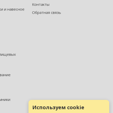
Контакты
и и навесное
Обратная связь
 пищевых
ование
мники
Используем cookie