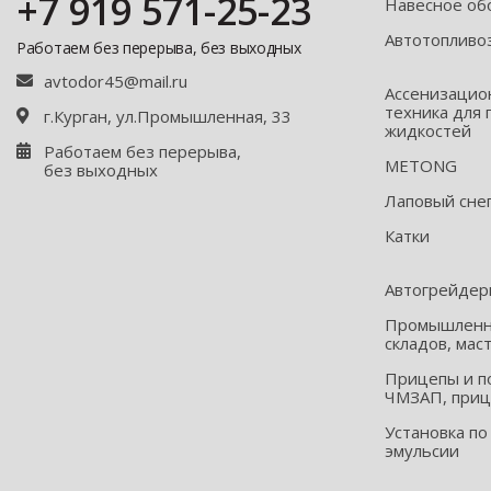
+7 919 571-25-23
Навесное об
Автотопливо
Работаем без перерыва, без выходных
avtodor45@mail.ru
Ассенизацио
техника для 
г.Курган, ул.Промышленная, 33
жидкостей
Работаем без перерыва,
METONG
без выходных
Лаповый сне
Катки
Автогрейде
Промышленна
складов, мас
Прицепы и п
ЧМЗАП, приц
Установка по
эмульсии