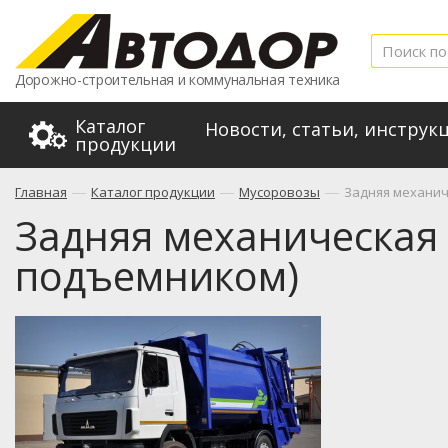
Дорожно-строительная и коммунальная техника
Каталог
Новости, статьи, инструк
продукции
—
—
—
Главная
Каталог продукции
Мусоровозы
Задняя механиче
Задняя механическая з
подъемником)