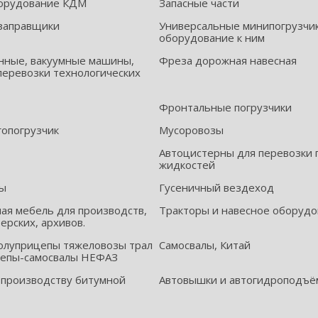
орудование КДМ
Запасные части
заправщики
Универсальные минипогрузчик
оборудование к ним
нные, вакуумные машины,
Фреза дорожная навесная
перевозки технологических
Фронтальные погрузчики
гопогрузчик
Мусоровозы
Автоцистерны для перевозки
жидкостей
ры
Гусеничный вездеход
я мебель для производств,
Тракторы и навесное оборуд
терских, архивов.
олуприцепы тяжеловозы трал
Самосвалы, Китай
епы-самосвалы НЕФАЗ
 производству битумной
Автовышки и автогидроподъё