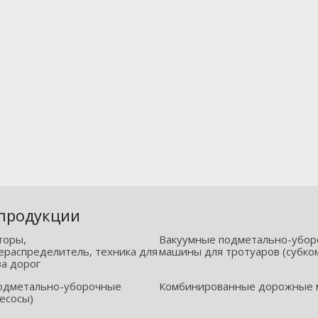
 продукции
торы,
Вакуумные подметально-убо
распределитель, техника для
машины для тротуаров (субко
ва дорог
одметально-уборочные
Комбинированные дорожные
есосы)