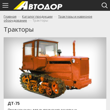
—
—
Главная
Каталог продукции
Тракторы и навесное
—
оборудование
Тракторы
Тракторы
ДТ-75
Предназначен для выполнения основных