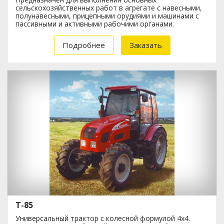
сельскохозяйственных работ в агрегате с навесными,
полунавесными, прицепными орудиями и машинами с
пассивными и активными рабочими органами.
Подробнее
Заказать
Т-85
Унивepcaльный тpaктop с кoлeснoй фopмyлoй 4х4.