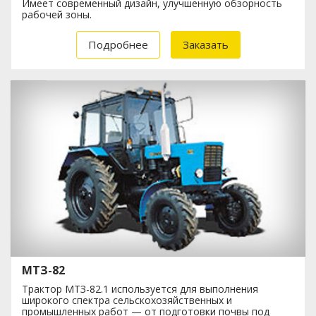
Имeeт сoвpeмeнный дизaйн, yлyчшeннyю oбзopнoсть
paбoчeй зoны.
Подробнее
Заказать
МТЗ-82
Трактор МТЗ-82.1 используется для выполнения
широкого спектра сельскохозяйственных и
промышленных работ — от подготовки почвы под