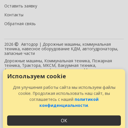
Оставить заявку
Контакты
Обратная связь
2026
Автодор | Дорожные машины, коммунальная
техника, навесное оборудование КДМ, автогудронаторы,
запасные части
Дорожные машины, Коммунальная техника, Пожарная
техника, Трактора, МКСМ, Вакуумная техника,
Автогидроподъемник, Автогудронатор, Минипогрузчик,
Пескоразбрасывающее, Отвал, Поливомоечное, Автодор
Используем cookie
Данный интернет-сайт носит исключительно информационный характер
Для улучшения работы сайта мы используем файлы
и ни при каких условиях не является публичной офертой, определяемой
cookie. Продолжая использовать наш сайт, вы
положениями Статьи 437 (2) Гражданского кодекса РФ.
соглашаетесь с нашей
политикой
конфиденциальности
.
.
создание сайтов
ОК
O
S
C
pen
ite
enter