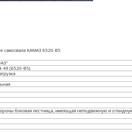
зе самосвала КАМАЗ 6520-В5
АЗ"
-49 (6520-В5)
згрузка
льная
тороны боковая лестница, имеющая неподвижную и откидную