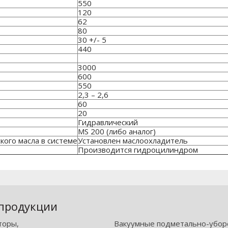
550
120
62
80
30 +/- 5
440
3000
600
550
2,3 – 2,6
60
20
Гидравлический
MS 200 (либо аналог)
ого масла в системе
Установлен маслоохладитель
Производится гидроцилиндром
 продукции
торы,
Вакуумные подметально-убо