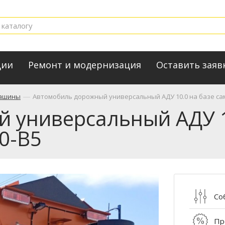
ции
Ремонт и модернизация
Оставить заяв
—
машины
Автомобиль дорожный универсальный АДУ 10.0 на базе са
 универсальный АДУ 1
0-В5
Со
Пр