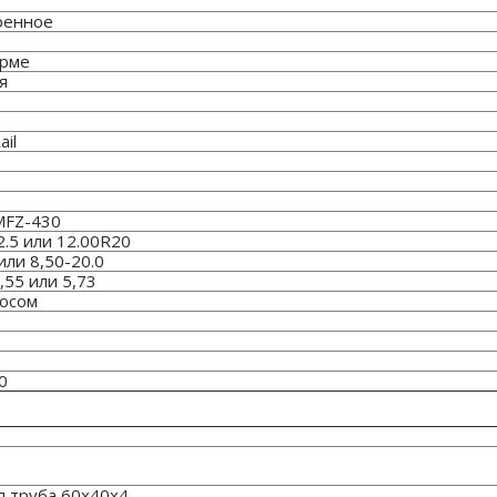
ренное
орме
я
il
MFZ-430
.5 или 12.00R20
или 8,50-20.0
,55 или 5,73
сосом
0
 труба 60х40х4