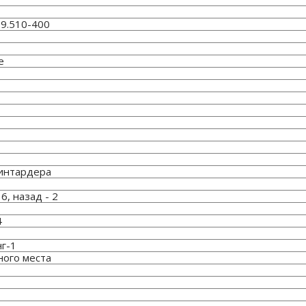
9.510-400
е
 интардера
6, назад - 2
4
г-1
ного места