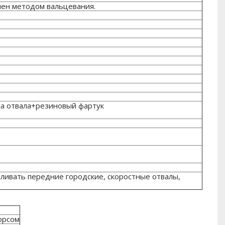
лен методом вальцевания.
са отвала+резиновый фартук
вливать передние городские, скоростные отвалы,
орсом