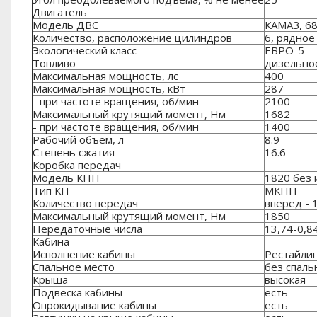
Двигатель
Модель ДВС
КАМАЗ, 68
Количество, расположение цилиндров
6, рядное
Экологический класс
ЕВРО-5
Топливо
дизельно
Максимальная мощность, лс
400
Максимальная мощность, кВт
287
- при частоте вращения, об/мин
2100
Максимальный крутящий момент, Нм
1682
- при частоте вращения, об/мин
1400
Рабочий объем, л
8.9
Степень сжатия
16.6
Коробка передач
Модель КПП
1820 без
Тип КП
МКПП
Количество передач
вперед - 1
Максимальный крутящий момент, Нм
1850
Передаточные числа
13,74-0,8
Кабина
Исполнение кабины
Рестайлин
Спальное место
без спаль
Крыша
высокая
Подвеска кабины
есть
Опрокидывание кабины
есть