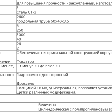
Для повышения прочности - закругленный, изготов
3
Сталь СТ-3
2600
продольная труба 60х40х3.5
6
250
3000
40
26
2
ы
Обеспечивается оригинальной конструкцией корпу
ожении
Фиксатор
е менее,
От минус 30 до плюс 30
ольного
Гидрозамок односторонний
Дроссель
Толщиной 16 мм, универсальная, позволяет устана
щетки различных модификаций.
Величина
Цилиндрическая с полипропиленовым в