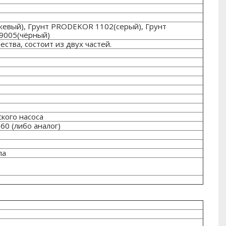
евый), Грунт PRODEKOR 1102(серый), Грунт
9005(чёрный)
ства, состоит из двух частей.
кого насоса
60 (либо аналог)
ла