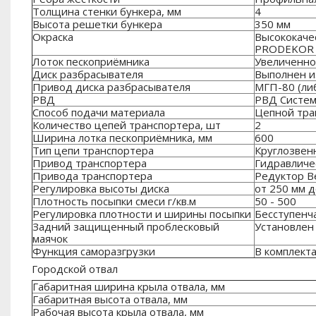
Толщина стенки бункера, мм
4
Высота решетки бункера
350 мм
Окраска
Высококаче
PRODEKOR 1
Лоток пескоприёмника
Увеличенног
Диск разбрасывателя
Выполнен из
Привод диска разбрасывателя
МГП-80 (либ
РВД
РВД Систем
Способ подачи материала
Цепной тра
Количество цепей транспортера, шт
2
Ширина лотка пескоприёмника, мм
600
Тип цепи транспортера
Круглозвен
Привод транспортера
Гидравличе
Привода транспортера
Редуктор Be
Регулировка высоты диска
от 250 мм д
Плотность посыпки смеси г/кв.м
50 - 500
Регулировка плотности и ширины посыпки
Бесступенч
Задний защищенный проблесковый
Установлен
маячок
Функция саморазгрузки
В комплект
Городской отвал
Габаритная ширина крыла отвала, мм
Габаритная высота отвала, мм
Рабочая высота крыла отвала, мм