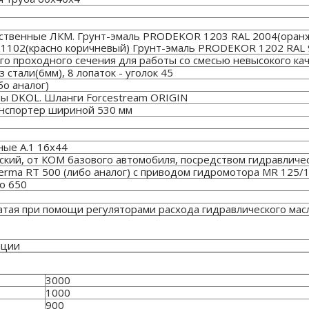
ственные ЛКМ. Грунт-эмаль PRODEKOR 1203 RAL 2004(оранж
102(красно коричневый) Грунт-эмаль PRODEKOR 1202 RAL 
о проходного сечения для работы со смесью невысокого каче
 стали(6мм), 8 лопаток - уголок 45
о аналог)
ы DKOL. Шланги Forcestream ORIGIN
нспортер шириной 530 мм
ные А.1 16х44
ский, от КОМ базового автомобиля, посредством гидравличес
rma RT 500 (либо аналог) с приводом гидромотора MR 125/1
о 650
атая при помощи регуляторами расхода гидравлического мас
ации
3000
1000
900