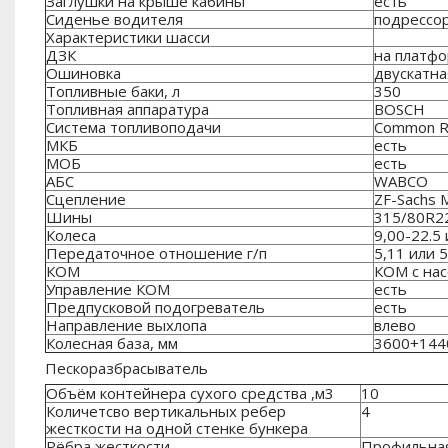
Заглушки на крыше кабины
есть
Сиденье водителя
подрессо
Характеристики шасси
ДЗК
на платф
Ошиновка
двускатна
Топливные баки, л
350
Топливная аппаратура
BOSCH
Система топливоподачи
Common Ra
МКБ
есть
МОБ
есть
АБС
WABCO
Сцепление
ZF-Sachs 
Шины
315/80R22
Колеса
9,00-22.5 
Передаточное отношение г/п
5,11 или 5
КОМ
КОМ с на
Управление КОМ
есть
Предпусковой подогреватель
есть
Направление выхлопа
влево
Колесная база, мм
3600+144
Пескоразбрасыватель
Объём контейнера сухого средства ,м3
10
Количетсво вертикальных ребер
4
жесткости на одной стенке бункера
Рёбра жесткости
Профильная