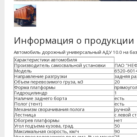
Информация о продукции
Автомобиль дорожный универсальный АДУ 10.0 на ба
Характеристики автомобиля
Производитель самосвальной установки
ПАО "НЕФ
Модель
6520-6014
Направление разгрузки
задняя ра
Объем перевозимого груза, м3
20
Форма платформы
прямоуго
Гидроцилиндр
1
Наличие заднего борта
есть
Полог (тент)
есть
Механизм сворачивания полога
ручной
Лестница
с левой с
Обогрев платформы
нет
Угол подъема кузова, град.
50
Максимальная скорость, км/ч
90
Угол преодолеваемого подъема, % не менее
25