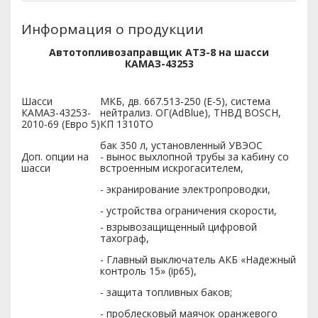
Информация о продукции
Автотопливозаправщик АТЗ-8 на шасси
КАМАЗ-43253
Шасси
МКБ, дв. 667.513-250 (Е-5), система
КАМАЗ-43253-
нейтрализ. ОГ(AdBlue), ТНВД BOSCH,
2010-69 (Евро 5)
КП 1310TO
бак 350 л, установленный УВЭОС
Доп. опции на
- вынос выхлопной трубы за кабину со
шасси
встроенным искрогасителем,
- экранирование электропроводки,
- устройства ограничения скорости,
- взрывозащищенный цифровой
тахограф,
- Главный выключатель АКБ «Надежный
контроль 15» (ip65),
- защита топливных баков;
- проблесковый маячок оранжевого