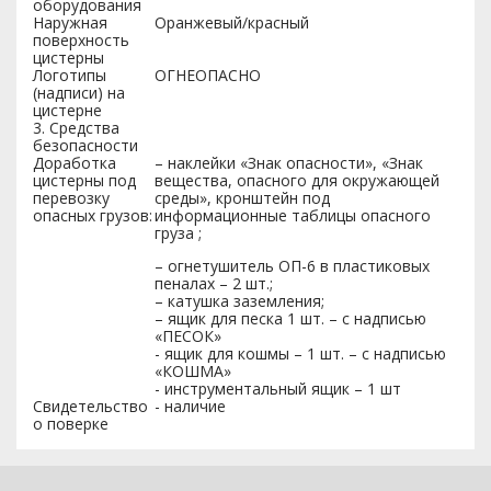
оборудования
Наружная
Оранжевый/красный
поверхность
цистерны
Логотипы
ОГНЕОПАСНО
(надписи) на
цистерне
3. Средства
безопасности
Доработка
– наклейки «Знак опасности», «Знак
цистерны под
вещества, опасного для окружающей
перевозку
среды», кронштейн под
опасных грузов:
информационные таблицы опасного
груза ;
– огнетушитель ОП-6 в пластиковых
пеналах – 2 шт.;
– катушка заземления;
– ящик для песка 1 шт. – с надписью
«ПЕСОК»
- ящик для кошмы – 1 шт. – с надписью
«КОШМА»
- инструментальный ящик – 1 шт
Свидетельство
- наличие
о поверке