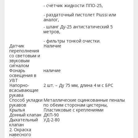
- счётчик жидкости ППО-25,
- раздаточный пистолет Piussi или
аналог,
- шланг Ду-25 антистатический 5
метров,
- фильтры тонкой очистки.
Датчик
Наличие
переполнения
со световым и
звуковым
сигналом
Фонарь
наличие
освещения в
УВТ
Напорно-
2 шт. – Ду 75 мм, длина 4 м с БРС
всасывающие
рукава
Способ укладки
Металлические оцинкованные пеналы
рукавов
по обеим сторонам цистерны,
Крылья
Пластиковые с креплениями
Донный клапан
ДКП-90
Дыхательный
УД-2-80
клапан
2. Окраска
навесного