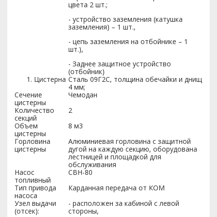
цвета 2 шт.;
- устройство заземления (катушка
заземления) – 1 шт.,
- цепь заземления на отбойнике – 1
шт.),
- Заднее защитное устройство
(отбойник)
Цистерна
Сталь 09Г2С, толщина обечайки и днищ
4 мм;
Сечение
Чемодан
цистерны
Количество
2
секций
Объем
8 м3
цистерны
Горловина
Алюминиевая горловина с защитной
цистерны
дугой на каждую секцию, оборудована
лестницей и площадкой для
обслуживания
Насос
СВН-80
топливный
Тип привода
Карданная передача от КОМ
насоса
Узел выдачи
- расположен за кабиной с левой
(отсек):
стороны,